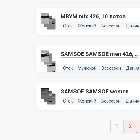
MBYM mix 426, 10 лотов
Сток
Женский
Всесезон
Дания
SAMSOE SAMSOE men 426, 4
лота
Сток
Мужской
Всесезон
Дания
SAMSOE SAMSOE women
426, 4 лота
Сток
Женский
Всесезон
Дания
1
2