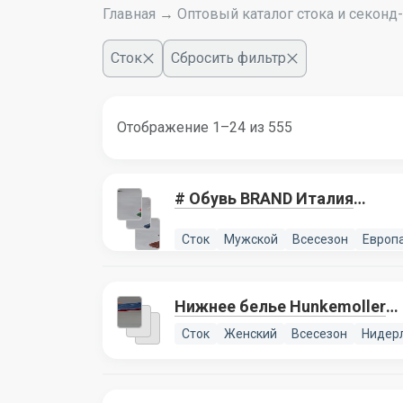
Главная
→
Оптовый каталог стока и секонд
Сток
Сбросить фильтр
Отображение 1–24 из 555
# Обувь BRAND Италия
мужская 076, 5 лотов
Сток
Мужской
Всесезон
Европ
Нижнее белье Hunkemoller
076, 1 лот
Сток
Женский
Всесезон
Нидер