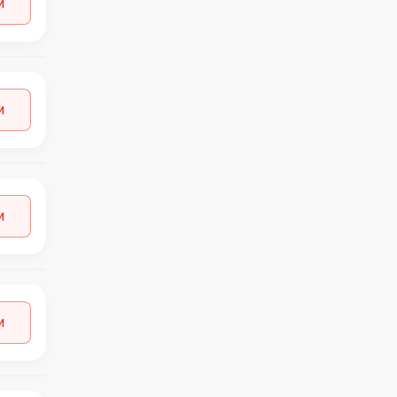
и
GEORGE
1
GERRY WEBER
2
GESTUZ
1
H&M
9
HOMAGE
1
и
HUMMEL
2
HUNKEMOLLER
1
ICHI
3
INDICODE
1
JACK&JONES
13
и
JDY
1
JJXX
1
LEE
1
LEVI'S
2
LIDL
35
и
LPP
2
MAMA LICIOUS
1
MASAI
1