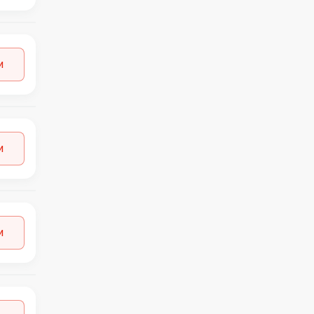
C&A
29
C&C
1
CALVIN KLEIN
1
CALZEDONIA
11
и
CARMACOMA
1
CECIL
1
CHANTELLE
1
CIRCUS
3
COS
1
и
CUBUS
1
DEFACTO
1
DESIGUAL
1
DISCOUNT
15
и
DK COMPANY
7
DYRBERG
1
FILA
1
FRANSA
1
GAS
1