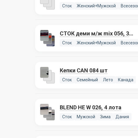
CALZEDONIA
Сток
Женский+Мужской
Всесезо
СТОК деми м/ж mix 056, 3
лота
Сток
Женский+Мужской
Всесезо
Кепки CAN 084 шт
Сток
Семейный
Лето
Канада
BLEND HE W 026, 4 лота
Сток
Мужской
Зима
Дания