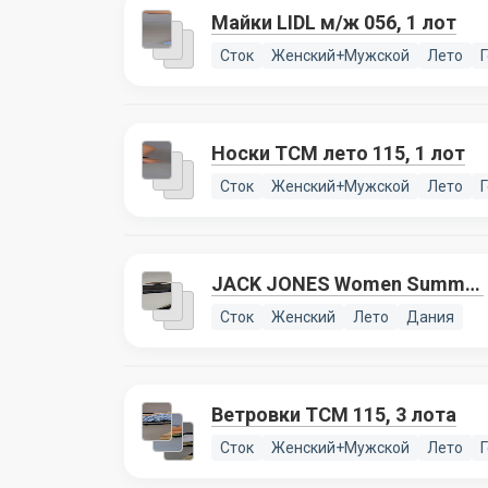
Майки LIDL м/ж 056, 1 лот
Сток
Женский+Мужской
Лето
Носки TCM лето 115, 1 лот
Сток
Женский+Мужской
Лето
JACK JONES Women Summer
mix 075, 1 лот
Сток
Женский
Лето
Дания
Ветровки TCM 115, 3 лота
Сток
Женский+Мужской
Лето