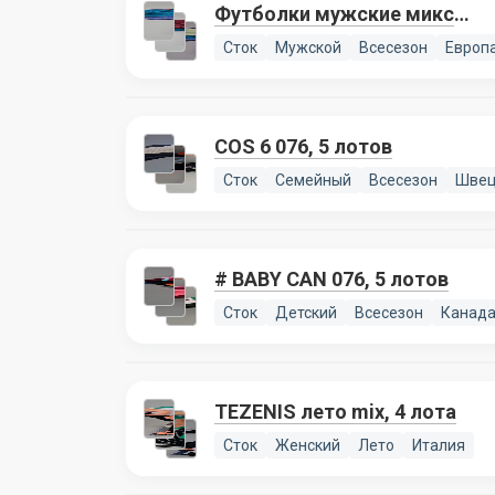
Футболки мужские микс
076, 4 лота
Сток
Мужской
Всесезон
Европ
COS 6 076, 5 лотов
Сток
Семейный
Всесезон
Швец
# BABY CAN 076, 5 лотов
Сток
Детский
Всесезон
Канад
TEZENIS лето mix, 4 лота
Сток
Женский
Лето
Италия