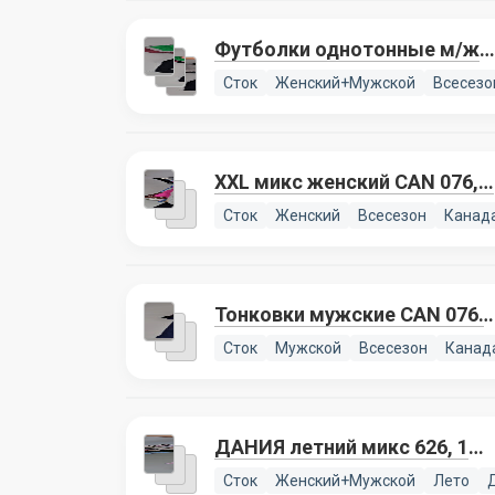
Футболки однотонные м/ж
CAN 076, 5 лотов
Сток
Женский+Мужской
Всесезо
XXL микс женский CAN 076, 1
лот
Сток
Женский
Всесезон
Канад
Тонковки мужские CAN 076,
1 лот
Сток
Мужской
Всесезон
Канад
ДАНИЯ летний микс 626, 1
лот
Сток
Женский+Мужской
Лето