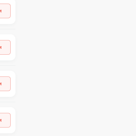
MILL STUDIO
22
и
MISSGUIDED
1
MONKI
1
MOSS COPENHAGEN
5
MSCH COPENHAGEN
1
MUSTANG
1
и
NEW ERA
1
NEXT
9
NIKE
4
NOISY MAY
2
NORDSTROM
4
и
NUMPH
1
ONLY
6
ORIGINAL MARINES
1
OTHER STORIES
1
OVS
3
и
PIECES
2
PRIMARK
2